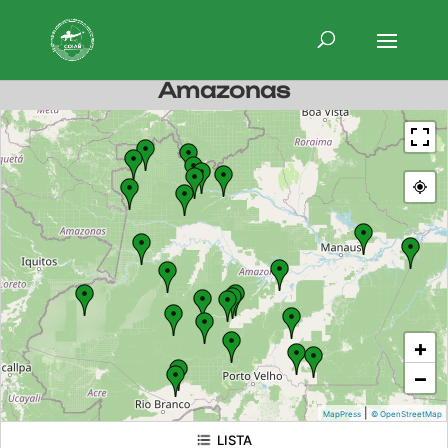
Amazonas
+
−
|
MapPress
© OpenStreetMap
LISTA
TIERRA INDÍGENA Itixi Mitari