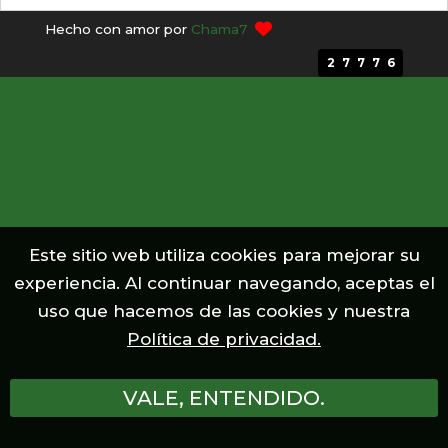
Hecho con amor por
Chama7
TIERRA INDÍGENA Hi Merimã
27776
TIERRA INDÍGENA Apurinã Km 124 BR-317
TIERRA INDÍGENA Jurubaxi-Téa
TIERRA INDÍGENA Boca do Acre
Este sitio web utiliza cookies para mejorar su
TIERRA INDÍGENA Balaio
experiencia. Al continuar navegando, aceptas el
uso que hacemos de las cookies y nuestra
TIERRA INDÍGENA Caititu
Política de privacidad.
TIERRA INDÍGENA Rio Téa
VALE, ENTENDIDO.
TIERRA INDÍGENA Tenharim do Igarapé Preto