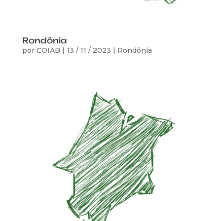
Rondônia
por
COIAB
|
13 / 11 / 2023
|
Rondônia