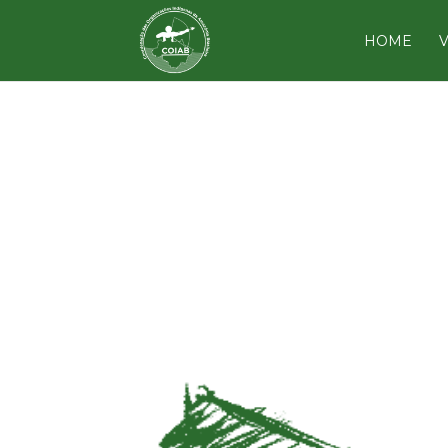
HOME
V