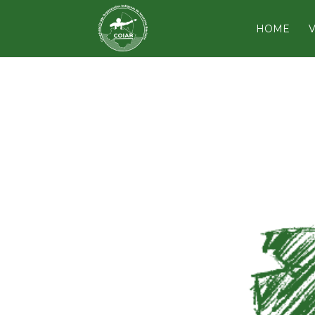
HOME
V