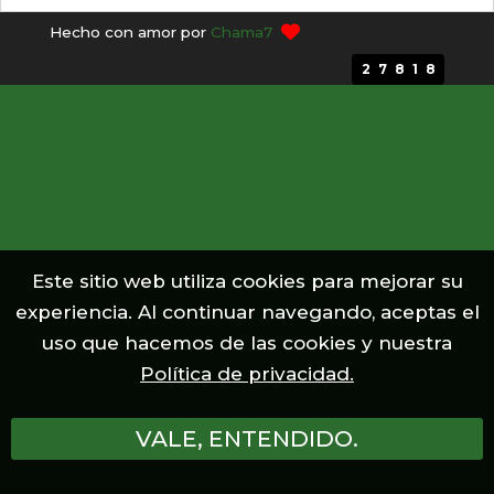
Hecho con amor por
Chama7
TIERRA INDÍGENA Menkragnoti
27818
TIERRA INDÍGENA Nhamundá/Mapuera
TIERRA INDÍGENA Trombetas Mapuera
TIERRA INDÍGENA Parque do Tumucumaque
Este sitio web utiliza cookies para mejorar su
TIERRA INDÍGENA Nova Jacundá
experiencia. Al continuar navegando, aceptas el
uso que hacemos de las cookies y nuestra
TIERRA INDÍGENA Munduruku do Planalto
Política de privacidad.
TIERRA INDÍGENA Las Casas
VALE, ENTENDIDO.
TIERRA INDÍGENA Zoé