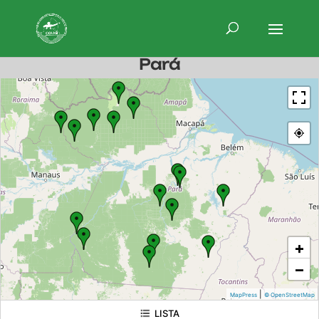
Pará
+
−
|
MapPress
© OpenStreetMap
LISTA
TIERRA INDÍGENA Kayapó