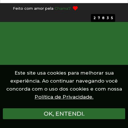
Feito com amor pela
Chama7
TERRA INDÍGENA Menkragnoti
27835
TERRA INDÍGENA Nhamundá/Mapuera
TERRA INDÍGENA Trombetas Mapuera
TERRA INDÍGENA Parque do Tumucumaque
Este site usa cookies para melhorar sua
TERRA INDÍGENA Nova Jacundá
experiência. Ao continuar navegando você
concorda com o uso dos cookies e com nossa
TERRA INDÍGENA Munduruku do Planalto
Política de Privacidade.
TERRA INDÍGENA Las Casas
OK, ENTENDI.
TERRA INDÍGENA Zoé