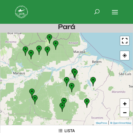
Pará
+
−
|
MapPress
© OpenStreetMap
LISTA
TERRA INDÍGENA Kayapó